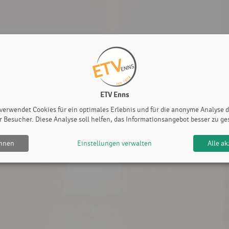
ETV Enns
 verwendet Cookies für ein optimales Erlebnis und für die anonyme Analyse 
r Besucher. Diese Analyse soll helfen, das Informationsangebot besser zu ge
ehnen
Einstellungen verwalten
Alle ak